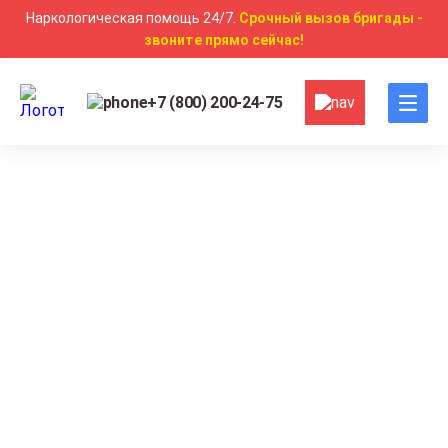
Наркологическая помощь 24/7.
Срочный вызов бригады -
звоните прямо сейчас!
+7 (800) 200-24-75
Главная
Наркомания
Детоксикация от наркотиков
Детоксикация от наркотиков в
Курске
Быстрое снятие ломки без боли и судорог
Выезд врача на дом в течение 1 часа по Курску
Современные безопасные препараты с
минимальной нагрузкой на органы