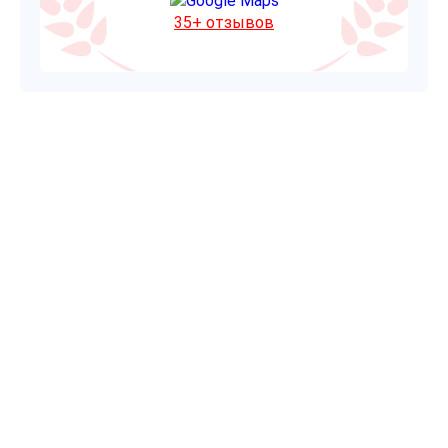
35+ отзывов
Нужна помощь? Оставьте
заявку — мы поможем в любое
время
Оставьте заявку, и наш опытный нарколог с
выездом на дом окажет вам квалифицированную
помощь круглосуточно. Мы готовы выехать в
любую точку города и области в кратчайшие сроки.