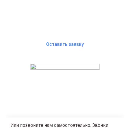
Ваши здоровье и безопасность — наш приоритет!
Оставить заявку
Нажимая на кнопку, я соглашаюсь с
политикой
конфиденциальности
и
пользовательским соглашением
Или позвоните нам самостоятельно. Звонки