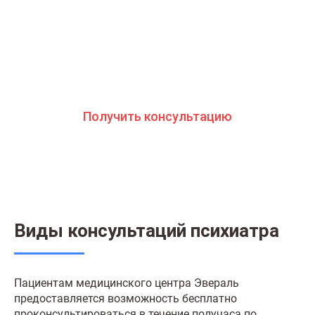
вам помочь. Консультанты программы сами в
прошлом преодолели зависимость и знают
изнутри все стороны болезни. Свяжитесь с нами
и получите профессиональную консультацию
бесплатно и анонимно
Получить консультацию
Виды консультаций психиатра
Пациентам медицинского центра Эвераль
предоставляется возможность бесплатно
проконсультироваться в течение получаса по