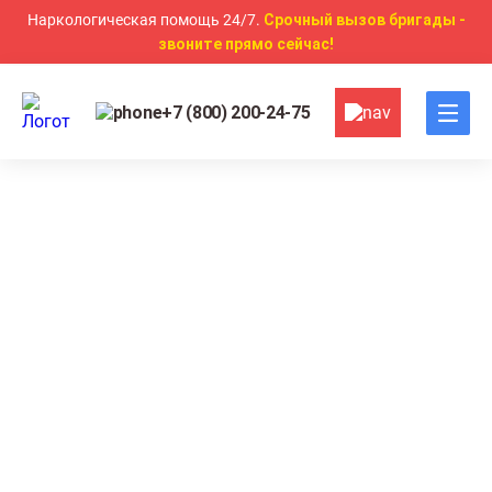
Наркологическая помощь 24/7.
Срочный вызов бригады -
звоните прямо сейчас!
+7 (800) 200-24-75
Главная
Другие услуги
Консультация психиатра
Консультация психиатра в
Курске
Конфиденциальная помощь без постановки на учет
Возможность выезда на дом и онлайн-поддержки
Психиатрическая и наркологическая помощь в
одном месте